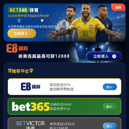
威廉希尓指数500官网-威廉足球欧洲指数500
williamhill8.com
网站首页
关于威廉希尓指数
国内业务
500
EMPLOYMENT CASES
项目案例