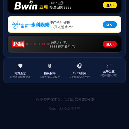
地铁安检
地
地铁安检
首页
首页
关于威廉希尓指
国内业务
国际市
数500