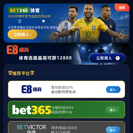
威廉希尓指数500官网-威廉足球欧洲指数500
williamhill8.com
网站首页
关于威廉希尓指数
国内业务
500
EMPLOYMENT CASES
项目案例