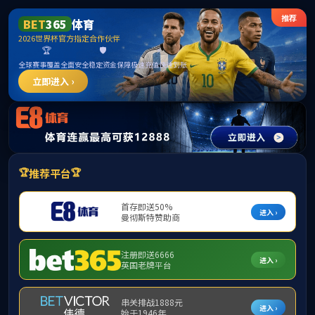
威廉希尓指数500官网-威廉足球欧洲指数500
williamhill8.com
网站首页
关于威廉希尓指数
国内业务
500
EMPLOYMENT CASES
项目案例